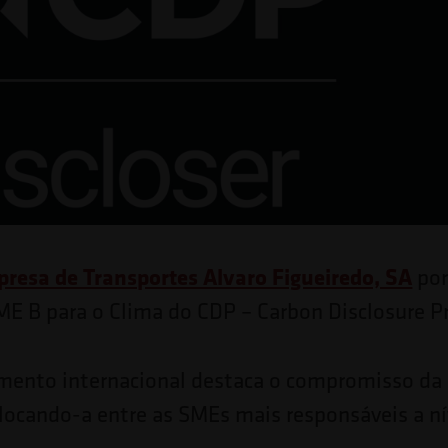
resa de Transportes Alvaro Figueiredo, SA
por
SME B para o Clima do CDP – Carbon Disclosure Pr
imento internacional destaca o compromisso d
locando-a entre as SMEs mais responsáveis a nív