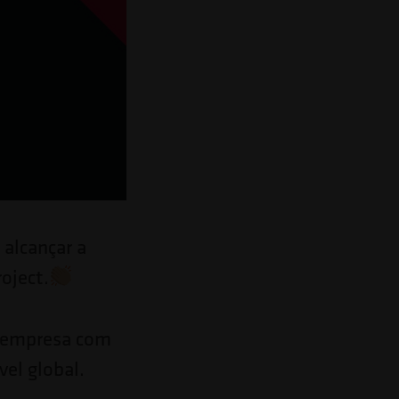
 alcançar a
oject.
a empresa com
el global.