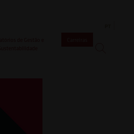
Alvaro
PT
icação
atórios de Gestão e
Carreiras
Sustentabilidade