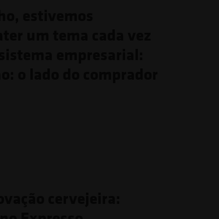
ho, estivemos
ater um tema cada vez
ssistema empresarial:
ão: o lado do comprador
ovação cervejeira:
 no Expresso