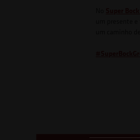
Pressione
Super Bock
No
Control-
um presente e
F10
um caminho de
para
abrir
#
SuperBockG
um
menu
de
acessibilidade.