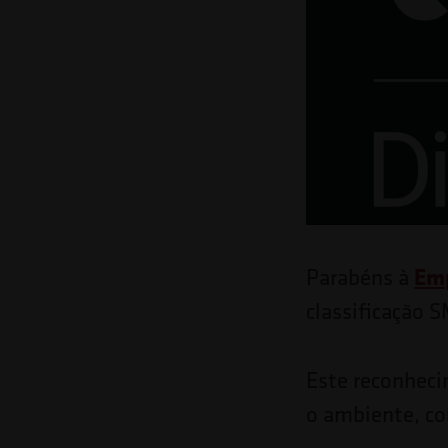
o
site
para
pessoas
com
deficiências
visuais
que
Emp
Parabéns à
usam
classificação 
um
leitor
Este reconhec
de
o ambiente, co
tela;