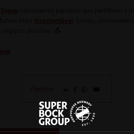
 Group
valorizamos parceiros que partilham a n
#
sustentável
 futuro mais
. Juntos, continuamos
 impacto positivo.
roup
Partilhe: