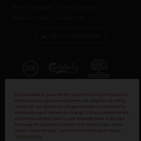
Termos e condições
Canal de Denúncias
Política de Cookies
Mapa do Site
Siga-nos no Linkedin
We use cookies to guarantee the correct functioning of the website
and thus ensure a good user experience and navigation. By clicking
"Accept All", you agree to the storage of cookies on your device to
analyse your use of the website, to adapt it to your preferences and
to customise content based on your browsing habits. If you want
Cofinanciado por:
to manage the categories of cookies to be stored on your device,
click on "Cookie Settings". For more information please see our
Cookies Policy