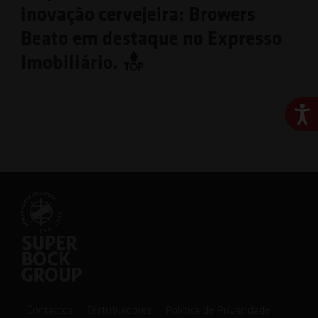
inovação cervejeira: Browers
Beato em destaque no Expresso
Imobiliário.
Ace
Contactos
Distribuidores
Política de Privacidade