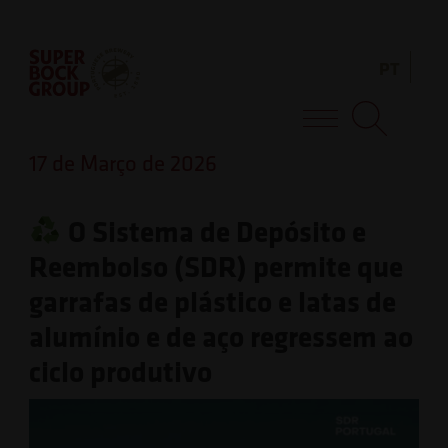
Skip
Observação:
to
este
PT
content
site
inclui
Super Bock Group
um
17 de Março de 2026
sistema
de
O Sistema de Depósito e
acessibilidade.
Reembolso (SDR) permite que
garrafas de plástico e latas de
alumínio e de aço regressem ao
ciclo produtivo