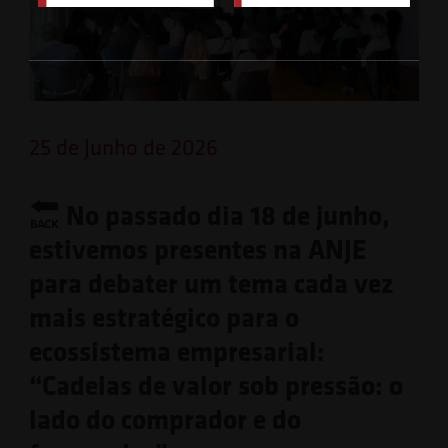
25 de Junho de 2026
No passado dia 18 de junho,
estivemos presentes na ANJE
para debater um tema cada vez
mais estratégico para o
ecossistema empresarial:
“Cadeias de valor sob pressão: o
lado do comprador e do