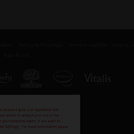
uidores
Política de Privacidade
Termos e condições
Canal de D
Mapa do Site
us ensure a good user experience and
your device to analyse your use of the
n your browsing habits. If you want to
okie Settings". For more information please