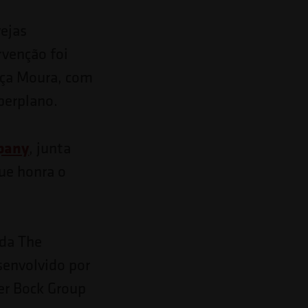
vejas
rvenção foi
aça Moura, com
Iperplano.
pany
, junta
ue honra o
 da The
senvolvido por
er Bock Group