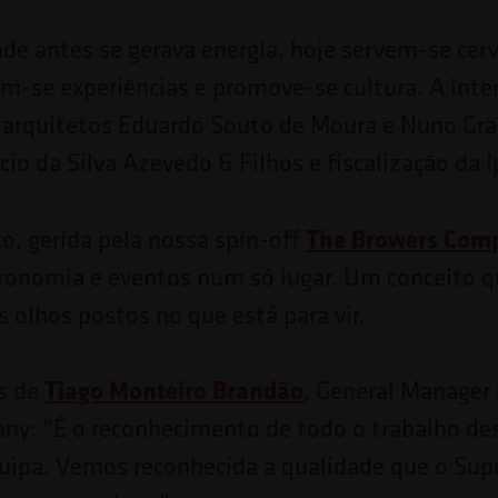
e antes se gerava energia, hoje servem-se cer
am-se experiências e promove-se cultura. A inte
 arquitetos Eduardo Souto de Moura e Nuno Gr
io da Silva Azevedo & Filhos e fiscalização da 
The Browers Com
o, gerida pela nossa spin-off
ronomia e eventos num só lugar. Um conceito q
 olhos postos no que está para vir.
Tiago Monteiro Brandão
s de
, General Manager
y: “É o reconhecimento de todo o trabalho de
ipa. Vemos reconhecida a qualidade que o Sup