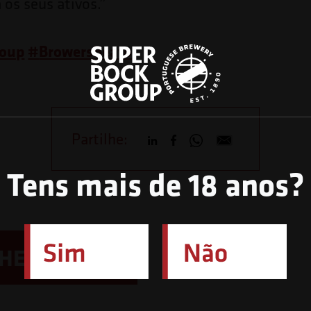
 os seus ativos.”
roup
#
BrowersBeato
Partilhe:
Tens mais de 18 anos?
LHE TAMBÉM