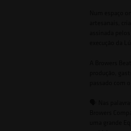
Pressione
Control-
Num espaço ond
F10
artesanais, cri
para
assinada pelos
abrir
execução da Lúc
um
menu
A Browers Beat
de
produção, gast
acessibilidade.
passado com os
🗣 Nas palavra
Browers Compan
uma grande Equ