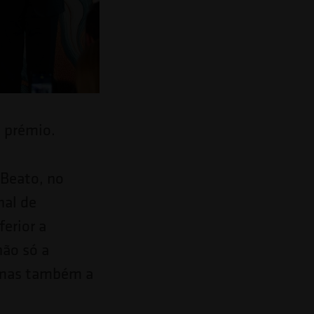
m prémio.
 Beato, no
nal de
erior a
não só a
, mas também a