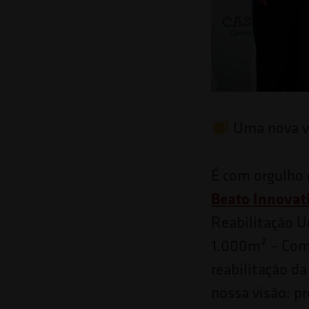
o
site
para
pessoas
com
deficiências
Uma nova vi
visuais
que
É com orgulho 
usam
Beato Innovati
um
Reabilitação U
leitor
1.000m² – Comé
de
reabilitação d
tela;
nossa visão: pr