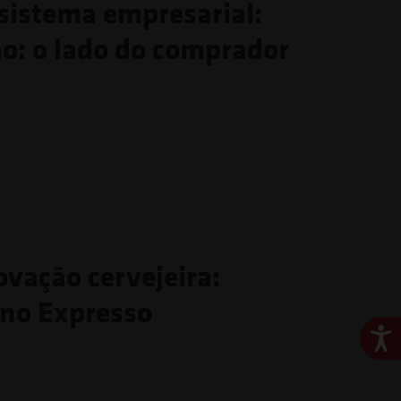
ssistema empresarial:
ão: o lado do comprador
ovação cervejeira:
 no Expresso
Ace