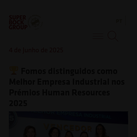
Skip
Observação:
to
este
PT
content
site
inclui
Super Bock Group
um
4 de Junho de 2025
sistema
de
Fomos distinguidos como
acessibilidade.
Melhor Empresa Industrial nos
Prémios Human Resources
2025