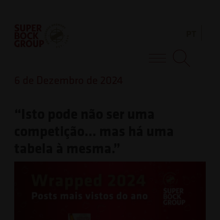
Skip
Observação:
to
este
PT
content
site
inclui
Super Bock Group
um
6 de Dezembro de 2024
sistema
de
“Isto pode não ser uma
acessibilidade.
competição… mas há uma
tabela à mesma.”