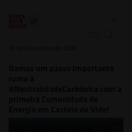
Skip
Observação:
to
este
PT
content
site
inclui
Super Bock Group
um
18 de Novembro de 2024
sistema
de
Damos um passo importante
acessibilidade.
rumo à
#NeutralidadeCarbónica com a
primeira Comunidade de
Energia em Castelo de Vide!