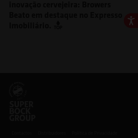
inovação cervejeira: Browers
Beato em destaque no Expresso
Ace
Imobiliário.
Contactos
Distribuidores
Política de Privacidade