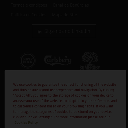
Termos e condições
Canal de Denúncias
Política de Cookies
Mapa do Site
Siga-nos no Linkedin
We use cookies to guarantee the correct functioning of the website
and thus ensure a good user experience and navigation. By clicking
"Accept All", you agree to the storage of cookies on your device to
analyse your use of the website, to adapt it to your preferences and
to customise content based on your browsing habits. If you want
Cofinanciado por:
to manage the categories of cookies to be stored on your device,
click on "Cookie Settings". For more information please see our
Cookies Policy