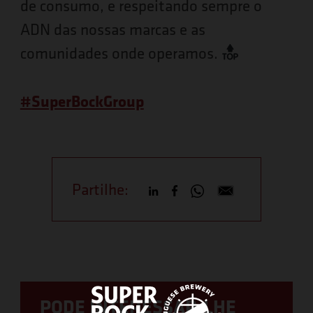
de consumo, e respeitando sempre o
ADN das nossas marcas e as
comunidades onde operamos.
#
SuperBockGroup
Partilhe:
PODE INTERESSAR-LHE