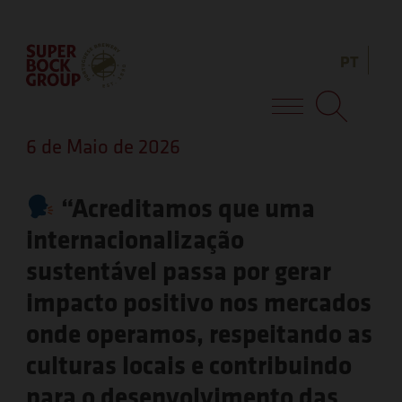
Skip
Observação:
to
este
PT
content
site
inclui
Super Bock Group
um
6 de Maio de 2026
sistema
de
“Acreditamos que uma
acessibilidade.
internacionalização
sustentável passa por gerar
impacto positivo nos mercados
onde operamos, respeitando as
culturas locais e contribuindo
para o desenvolvimento das