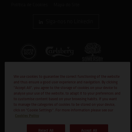
Política de Cookies
Mapa do Site
Siga-nos no Linkedin
We use cookies to guarantee the correct functioning of the website
and thus ensure a good user experience and navigation. By clicking
"Accept All", you agree to the storage of cookies on your device to
analyse your use of the website, to adapt it to your preferences and
to customise content based on your browsing habits. If you want
Cofinanciado por:
to manage the categories of cookies to be stored on your device,
click on "Cookie Settings". For more information please see our
Cookies Policy
Reject All
Accept All