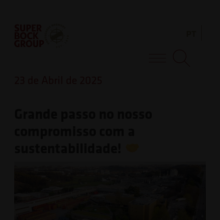
Skip
Observação:
to
este
PT
content
site
inclui
Super Bock Group
um
23 de Abril de 2025
sistema
de
Grande passo no nosso
acessibilidade.
compromisso com a
sustentabilidade!