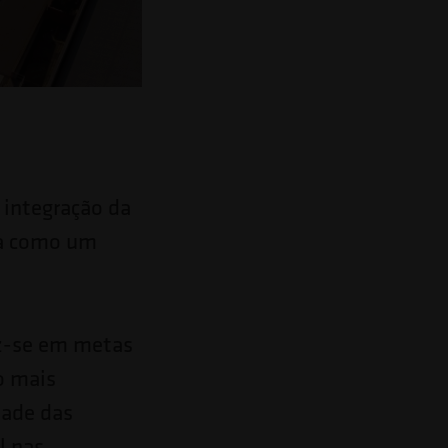
a integração da
-a como um
uz-se em metas
o mais
dade das
l nas