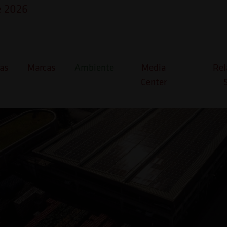
e 2026
bilidade como eixo estraté
as
Marcas
Ambiente
Media
Rel
Center