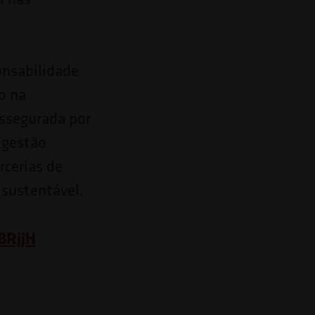
onsabilidade
o na
assegurada por
 gestão
rcerias de
sustentável.
BRjjH