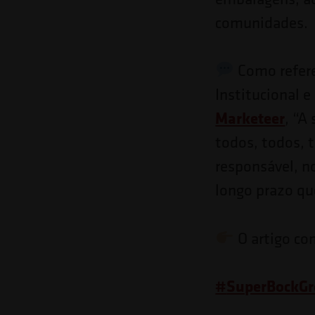
Pressione
comunidades.
Control-
F10
Como refer
para
Institucional 
abrir
Marketeer
, “A
um
todos, todos, 
menu
responsável, n
de
longo prazo qu
acessibilidade.
O artigo co
#
SuperBockG