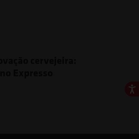
ovação cervejeira:
 no Expresso
Ace