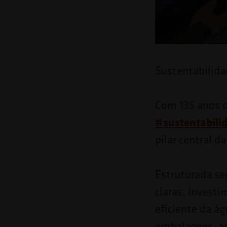
o
site
para
pessoas
Sustentabilida
com
deficiências
Com 135 anos d
visuais
#
sustentabili
que
pilar central d
usam
um
Estruturada se
leitor
claras, invest
de
eficiente da ág
tela;
embalagens, ao