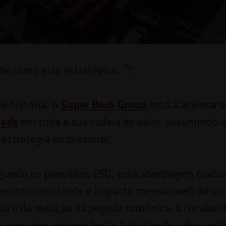
de como eixo estratégico.
Super Bock Group
e história, o
está a acelerar 
dade
em toda a sua cadeia de valor, assumindo
a estratégia empresarial.
gundo os princípios ESG, esta abordagem trad
imento consistente e impacto mensurável: do us
ua e da redução da pegada carbónica, à circulari
 consumo responsável e à criação de valor socia