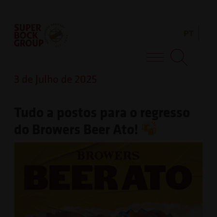
Skip
Observação:
to
este
PT
content
site
inclui
Super Bock Group
um
3 de Julho de 2025
sistema
de
Tudo a postos para o regresso
acessibilidade.
do Browers Beer Ato!