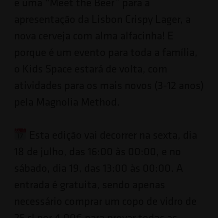
e uma “Meet the Beer” para a
apresentação da Lisbon Crispy Lager, a
nova cerveja com alma alfacinha! E
porque é um evento para toda a família,
o Kids Space estará de volta, com
atividades para os mais novos (3-12 anos)
pela Magnolia Method.
Esta edição vai decorrer na sexta, dia
18 de julho, das 16:00 às 00:00, e no
sábado, dia 19, das 13:00 às 00:00. A
entrada é gratuita, sendo apenas
necessário comprar um copo de vidro de
25 cl por 4,00€ para provar todas as