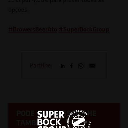
opções.
#
BrowersBeerAto
#
SuperBockGroup
Partilhe:
PODE INTERESSAR-LHE
TAMBÉM