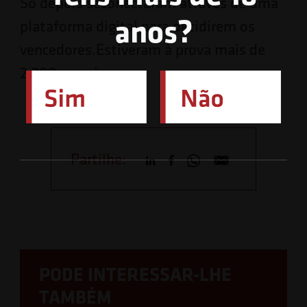
Só depois seconectaram através de uma
anos?
plataforma digital para decidirem os
vencedores.Estiveram à prova mais de
2.200 cervejas.
Partilhe:
PODE INTERESSAR-LHE
TAMBÉM