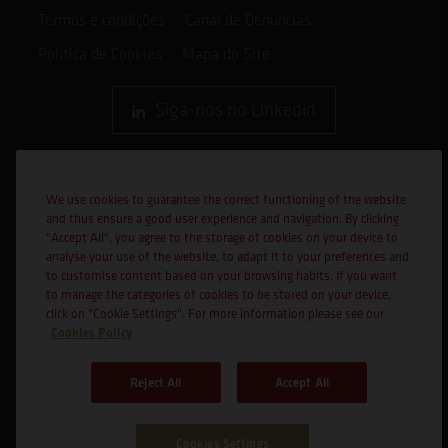
Termos e condições
Canal de Denúncias
Política de Cookies
Mapa do Site
Siga-nos no Linkedin
We use cookies to guarantee the correct functioning of the website
and thus ensure a good user experience and navigation. By clicking
"Accept All", you agree to the storage of cookies on your device to
analyse your use of the website, to adapt it to your preferences and
to customise content based on your browsing habits. If you want
to manage the categories of cookies to be stored on your device,
click on "Cookie Settings". For more information please see our
Cookies Policy
Reject All
Accept All
Cofinanciado por:
Cookies Settings