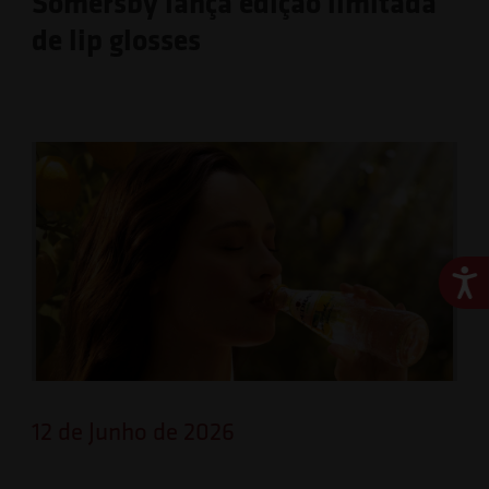
Somersby lança edição limitada
de lip glosses
Ace
12 de Junho de 2026