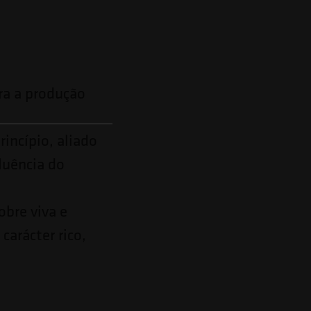
ara a produção
incípio, aliado
luência do
obre viva e
carácter rico,