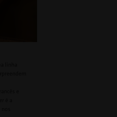
a linha
surpreendem
rancês e
é a
ger
a nos