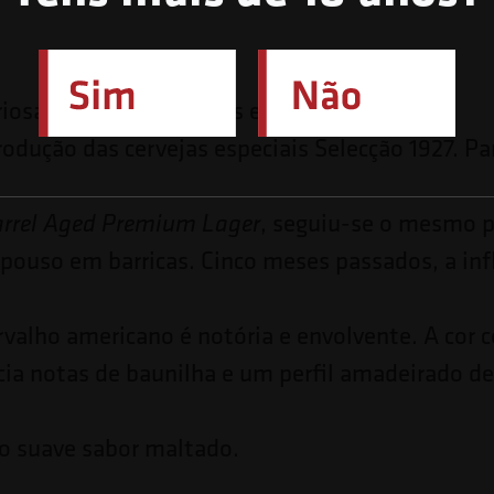
riosa de maltes, lúpulos e leveduras é
rodução das cervejas especiais Selecção 1927. P
, seguiu-se o mesmo pr
rrel Aged Premium Lager
pouso em barricas. Cinco meses passados, a inf
rvalho americano é notória e envolvente. A cor c
ia notas de baunilha e um perfil amadeirado de 
 o suave sabor maltado.