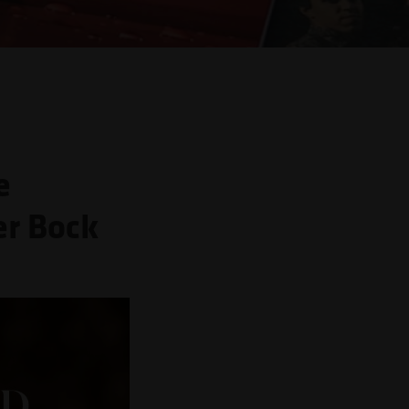
e
er Bock