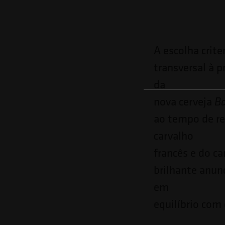
A escolha crite
transversal à p
da
nova cerveja
Ba
ao tempo de re
carvalho
francês e do ca
brilhante anunc
em
equilíbrio com