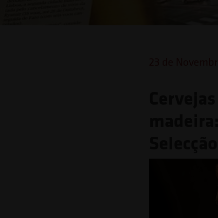
o
site
para
pessoas
23 de Novembr
com
deficiências
Cervejas
visuais
madeira:
que
Selecção
usam
um
leitor
de
tela;