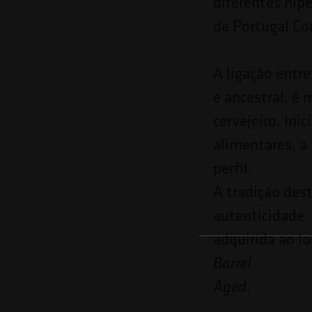
diferentes hip
de Portugal Co
A ligação entr
e ancestral, é
cervejeiro. In
alimentares, a
perfil.
A tradição des
autenticidade
adquirida ao l
Barrel
.
Aged