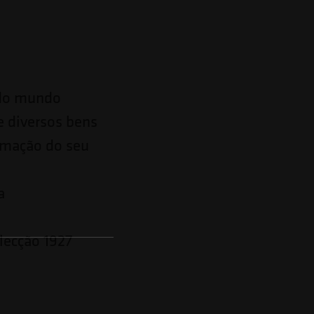
 do mundo
e diversos bens
rmação do seu
a
lecção 1927