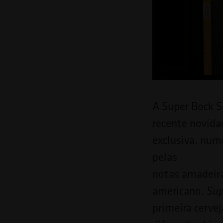
A Super Bock S
recente novid
exclusiva, num
pelas
notas amadeira
americano.
Sup
primeira cerve