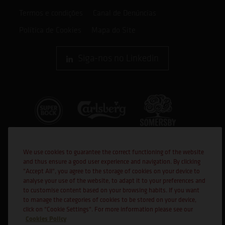
Termos e condições
Canal de Denúncias
Política de Cookies
Mapa do Site
Siga-nos no Linkedin
We use cookies to guarantee the correct functioning of the website
and thus ensure a good user experience and navigation. By clicking
"Accept All", you agree to the storage of cookies on your device to
analyse your use of the website, to adapt it to your preferences and
to customise content based on your browsing habits. If you want
Cofinanciado por:
to manage the categories of cookies to be stored on your device,
click on "Cookie Settings". For more information please see our
Cookies Policy