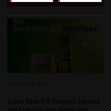
1 de Julho de 2026
Super Bock 0.0 Tropical: há uma
nova cerveja sem álcool este