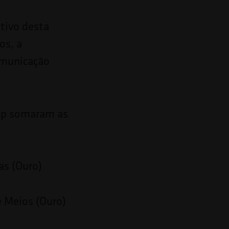
ativo desta
os, a
comunicação
oup somaram as
as (Ouro)
e Meios (Ouro)