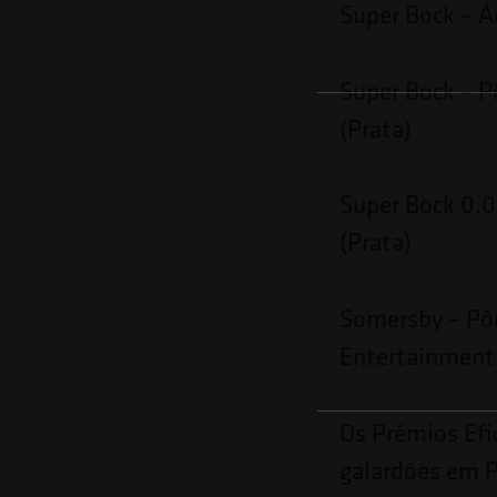
Super Bock – Á
Super Bock – 
(Prata)
Super Bock 0.0
(Prata)
Somersby – Pôr
Entertainment
Os Prémios Efi
galardões em P