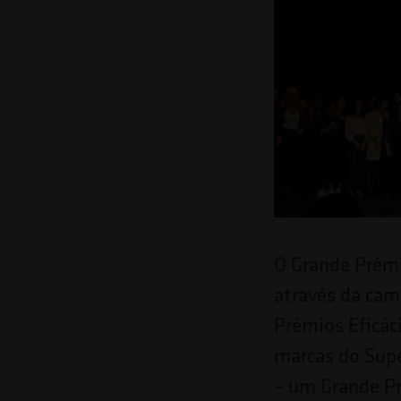
Pressione
Control-
F10
para
abrir
um
menu
de
acessibilidade.
O Grande Prémio
através da cam
Prémios Eficáci
marcas do Supe
– um Grande Pr