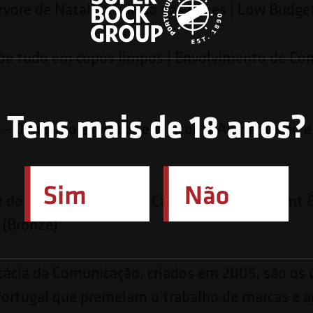
rvore de Natal da Edição das Pazes | Low Budget
Põe tudo em copos limpos | Envolvimento de C
Tens mais de 18 anos?
 – O mesmo espiríto sem álcool | Alimentação e
 do Sol, o Colar de São Cajó | Branded Content 
 (Bronze)
cácia da Comunicação, criados em 2005, são os 
ortugal que premeiam o trabalho de marcas e a