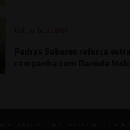
12 de Junho de 2026
Pedras Sabores reforça estr
campanha com Daniela Melc
uidores
Política de Privacidade
Termos e condições
Canal de D