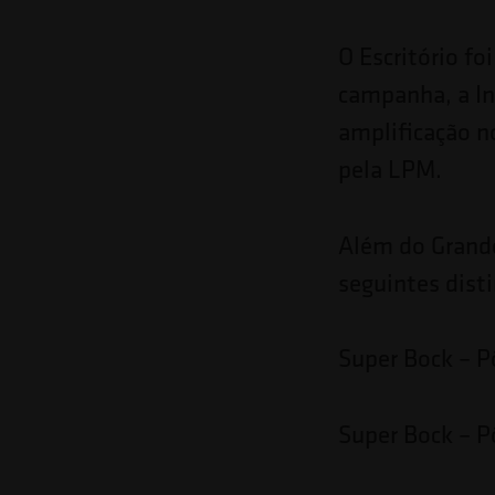
O Escritório fo
campanha, a In
amplificação n
pela LPM.
Além do Grande
seguintes dist
Super Bock – P
Super Bock – P