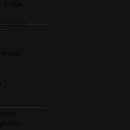
 (Prata)
omunidades
 Bebidas
&
únicos
gências,