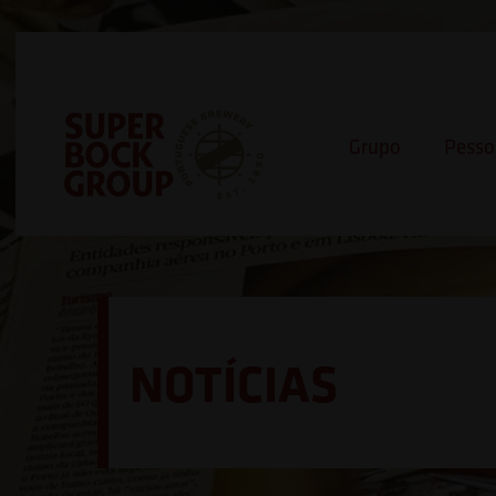
Skip
Observação:
to
este
content
site
inclui
Grupo
Pesso
um
sistema
Super Bock Group
de
acessibilidade.
Pressione
Control-
NOTÍCIAS
F11
para
ajustar