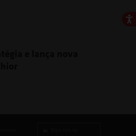
Ace
atégia e lança nova
hior
Siga-nos no
enúncias