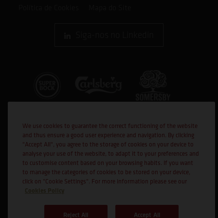
Política de Cookies
Mapa do Site
Siga-nos no Linkedin
We use cookies to guarantee the correct functioning of the website
and thus ensure a good user experience and navigation. By clicking
"Accept All", you agree to the storage of cookies on your device to
analyse your use of the website, to adapt it to your preferences and
to customise content based on your browsing habits. If you want
Cofinanciado por:
to manage the categories of cookies to be stored on your device,
click on "Cookie Settings". For more information please see our
Cookies Policy
Reject All
Accept All