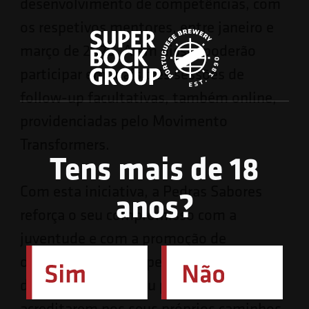
desenvolvimento de competências, com
os respetivos mentores, entre janeiro e
março de 2026. Além disso, poderão
participar em mais três sessões de
follow-up facultativas, também online,
providenciadas pelo Movimento
Transformers.
Tens mais de 18
Com esta iniciativa, a Pedras Sabores
anos?
reforça o seu compromisso com a
juventude e com a promoção de
oportunidades que permitam aos jovens
desenvolverem o seu potencial e
acreditarem nos seus próprios caminhos.