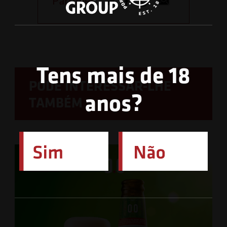
Partilhe:
Tens mais de 18
PODE INTERESSAR-LHE
anos?
TAMBÉM