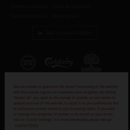
Termos e condições
Canal de Denúncias
Política de Cookies
Mapa do Site
Siga-nos no Linkedin
We use cookies to guarantee the correct functioning of the website
and thus ensure a good user experience and navigation. By clicking
"Accept All", you agree to the storage of cookies on your device to
analyse your use of the website, to adapt it to your preferences and
to customise content based on your browsing habits. If you want
Cofinanciado por:
to manage the categories of cookies to be stored on your device,
click on "Cookie Settings". For more information please see our
Cookies Policy