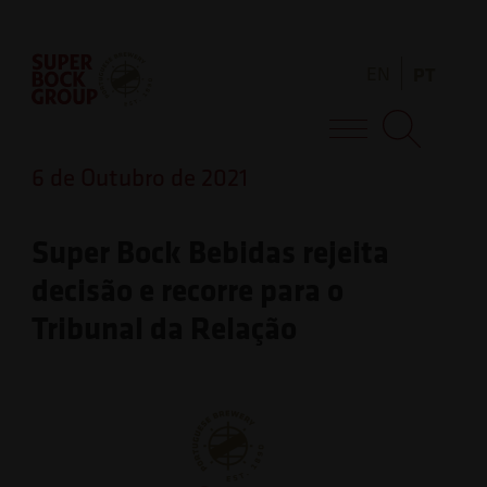
Skip
Observação:
to
este
EN
PT
content
site
inclui
Super Bock Group
um
6 de Outubro de 2021
sistema
de
Super Bock Bebidas rejeita
acessibilidade.
decisão e recorre para o
Tribunal da Relação