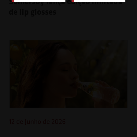
Somersby lança edição limitada
de lip glosses
12 de Junho de 2026