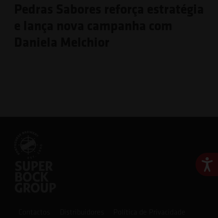
Pedras Sabores reforça estratégia
e lança nova campanha com
Daniela Melchior
Ace
Contactos
Distribuidores
Política de Privacidade