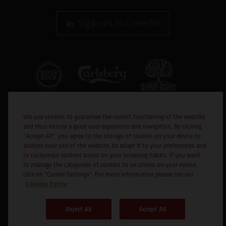
Siga-nos no Linkedin
We use cookies to guarantee the correct functioning of the website
and thus ensure a good user experience and navigation. By clicking
"Accept All", you agree to the storage of cookies on your device to
analyse your use of the website, to adapt it to your preferences and
to customise content based on your browsing habits. If you want
Cofinanciado por:
to manage the categories of cookies to be stored on your device,
click on "Cookie Settings". For more information please see our
Cookies Policy
Reject All
Accept All