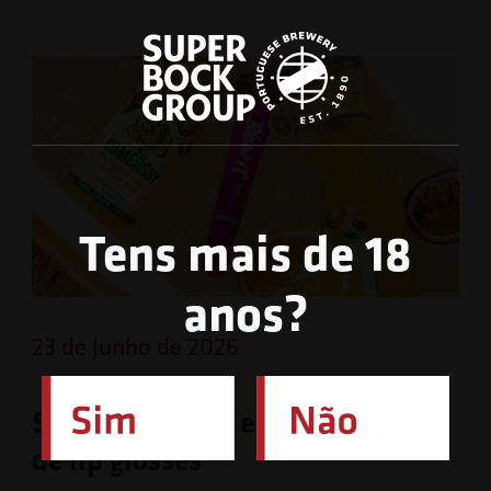
Tens mais de 18
anos?
23 de Junho de 2026
Somersby lança edição limitada
de lip glosses