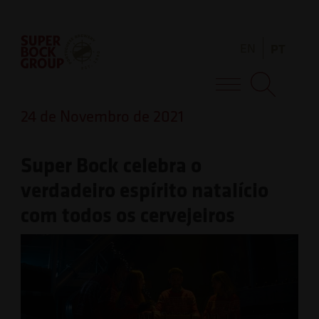
Skip
Observação:
to
este
EN
PT
content
site
inclui
Super Bock Group
um
24 de Novembro de 2021
sistema
de
Super Bock celebra o
acessibilidade.
verdadeiro espírito natalício
com todos os cervejeiros