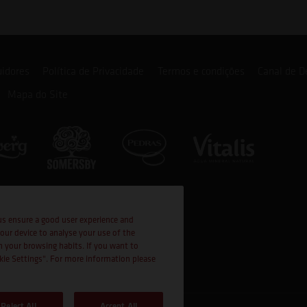
uidores
Política de Privacidade
Termos e condições
Canal de D
Mapa do Site
us ensure a good user experience and
your device to analyse your use of the
n your browsing habits. If you want to
okie Settings". For more information please
Reject All
Accept All