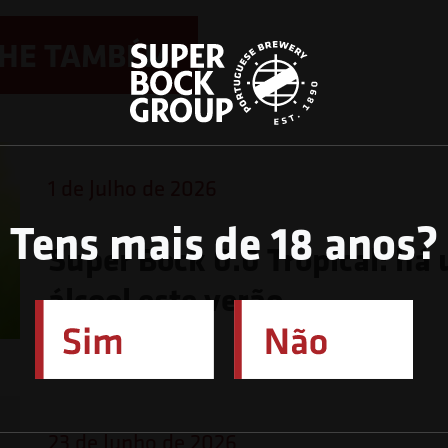
LHE TAMBÉM
1 de Julho de 2026
Tens mais de 18 anos?
Super Bock 0.0 Tropical: há
álcool este verão
23 de Junho de 2026