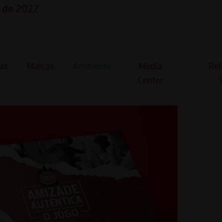
o de 2022
ck lança jogo de tabuleiro
a em parceria com a Scienc
as
Marcas
Ambiente
Media
Rel
Center