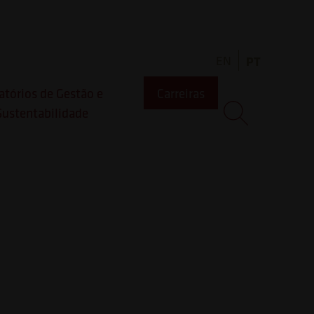
 Amizade
EN
PT
e4You
atórios de Gestão e
Carreiras
Sustentabilidade