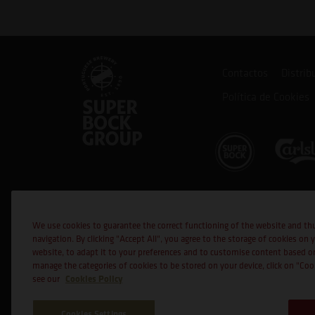
Contactos
Distrib
Política de Cookies
Cofinanciado por:
We use cookies to guarantee the correct functioning of the website and th
navigation. By clicking "Accept All", you agree to the storage of cookies on 
website, to adapt it to your preferences and to customise content based o
manage the categories of cookies to be stored on your device, click on "Co
Cookies Policy
see our
Cookies Settings