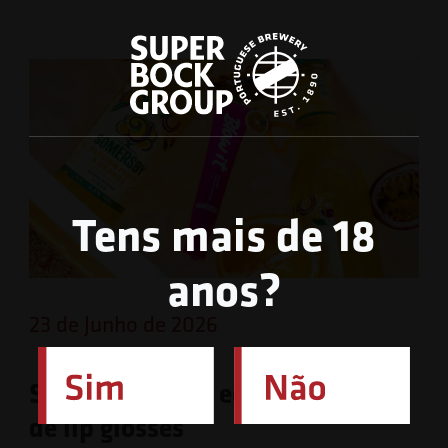
Tens mais de 18
anos?
23 de Junho de 2026
Somersby lança edição limitada
de lip glosses