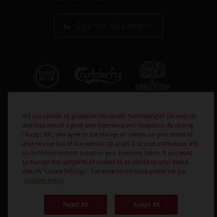
Siga-nos no Linkedin
We use cookies to guarantee the correct functioning of the website
and thus ensure a good user experience and navigation. By clicking
"Accept All", you agree to the storage of cookies on your device to
analyse your use of the website, to adapt it to your preferences and
to customise content based on your browsing habits. If you want
Cofinanciado por:
to manage the categories of cookies to be stored on your device,
click on "Cookie Settings". For more information please see our
Cookies Policy
Reject All
Accept All