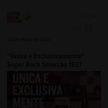
Skip
Observação:
to
este
EN
PT
content
site
inclui
Super Bock Group
um
24 de Maio de 2024
sistema
de
“Única e Exclusivamente”
acessibilidade.
Super Bock Selecção 1927