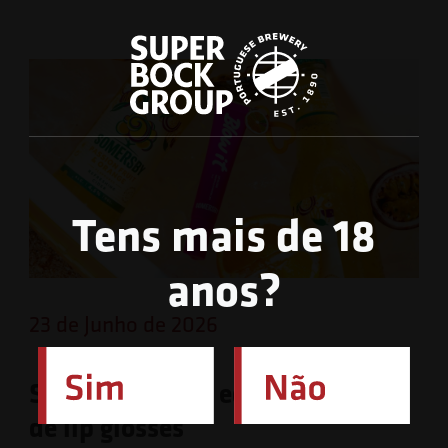
Tens mais de 18
anos?
23 de Junho de 2026
Somersby lança edição limitada
de lip glosses