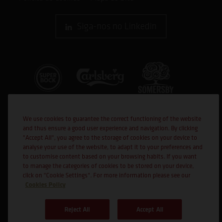
Siga-nos no Linkedin
We use cookies to guarantee the correct functioning of the website
and thus ensure a good user experience and navigation. By clicking
"Accept All", you agree to the storage of cookies on your device to
analyse your use of the website, to adapt it to your preferences and
to customise content based on your browsing habits. If you want
Cofinanciado por:
to manage the categories of cookies to be stored on your device,
click on "Cookie Settings". For more information please see our
Cookies Policy
Reject All
Accept All