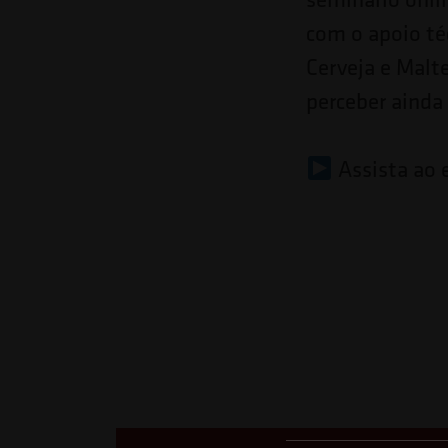
Pressione
com o apoio té
Control-
Cerveja e Malt
F10
perceber ainda
para
abrir
Assista ao
um
menu
de
acessibilidade.