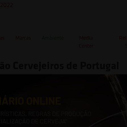
 2022
pa Brochado participa no se
rísticas, regras de produção
as
Marcas
Ambiente
Media
Rel
Center
lização de cerveja”, organi
ão Cervejeiros de Portugal