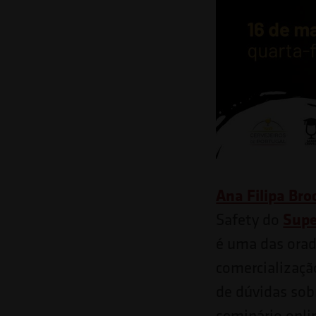
o
site
para
pessoas
com
deficiências
visuais
que
Ana Filipa Br
usam
Supe
Safety do
um
é uma das orad
leitor
comercializaçã
de
de dúvidas sob
tela;
seminário onli