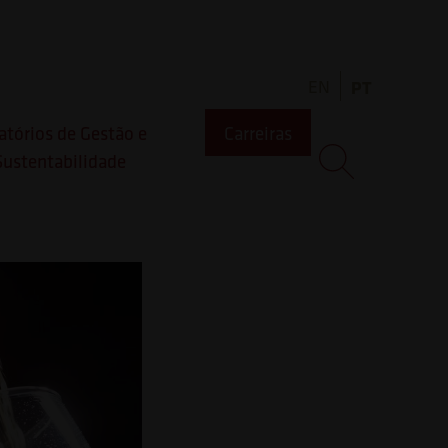
minário
EN
PT
 e
atórios de Gestão e
Carreiras
Sustentabilidade
zado pela