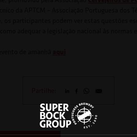
cnico da APTCM – Associação Portuguesa dos Té
e, os participantes podem ver estas questões esc
 como adequar a legislação nacional às normas 
aqui
 evento de amanhã
Partilhe: