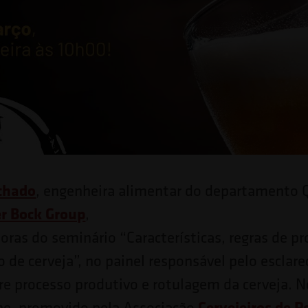
ochado
, engenheira alimentar do departamento 
r Bock Group
,
oras do seminário “Características, regras de p
o de cerveja”, no painel responsável pelo esclar
re processo produtivo e rotulagem da cerveja. N
Cervejeiros de P
ne, promovido pela Associação