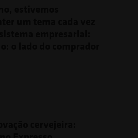
ho, estivemos
ater um tema cada vez
ssistema empresarial:
ão: o lado do comprador
ovação cervejeira:
 no Expresso