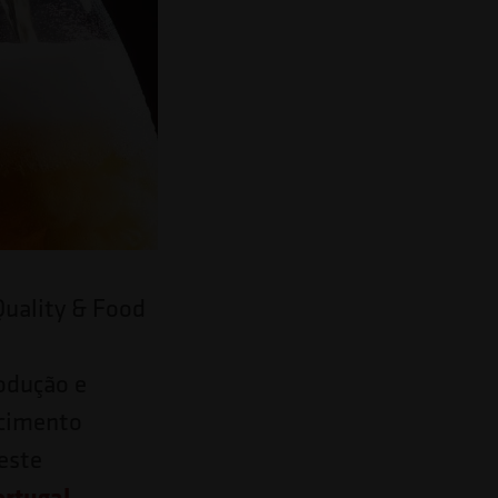
Quality & Food
rodução e
ecimento
este
ortugal
,