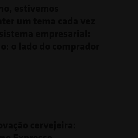
ho, estivemos
ater um tema cada vez
ssistema empresarial:
ão: o lado do comprador
ovação cervejeira:
 no Expresso