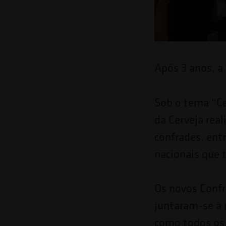
o
site
para
pessoas
Após 3 anos, a 
com
deficiências
Sob o tema “Ce
visuais
da Cerveja rea
que
confrades, ent
usam
nacionais que 
um
leitor
Os novos Confr
de
juntaram-se à 
tela;
como todos os 