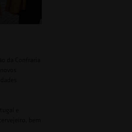
ão da Confraria
 novos
idades
tugal e
cervejeiro, bem