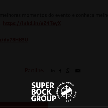
 melhores momentos do evento e conheça melho
i:
https://lnkd.in/eZ4TeyX
in/du78HB3U
Partilhe: