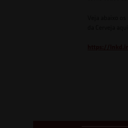
Pressione
Control-
Veja abaixo os
F10
da Cerveja aqu
para
abrir
https://lnkd.
um
menu
de
acessibilidade.