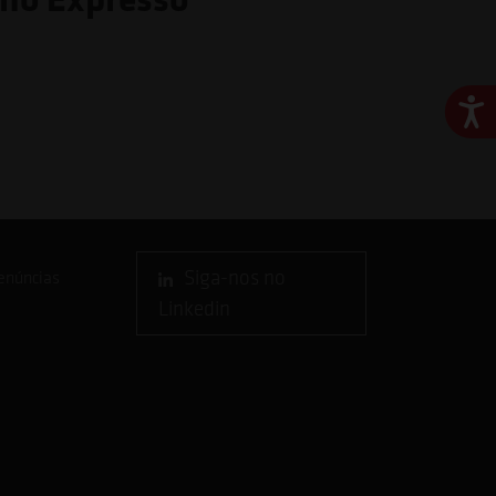
Ace
Siga-nos no
enúncias
Linkedin