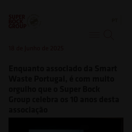
Skip
Observação:
to
este
PT
content
site
inclui
Super Bock Group
um
18 de Junho de 2025
sistema
de
Enquanto associado da Smart
acessibilidade.
Waste Portugal, é com muito
orgulho que o Super Bock
Group celebra os 10 anos desta
associação