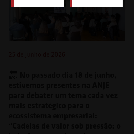
25 de Junho de 2026
No passado dia 18 de junho,
estivemos presentes na ANJE
para debater um tema cada vez
mais estratégico para o
ecossistema empresarial:
“Cadeias de valor sob pressão: o