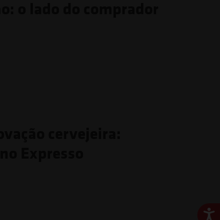
ão: o lado do comprador
ovação cervejeira:
 no Expresso
Ace