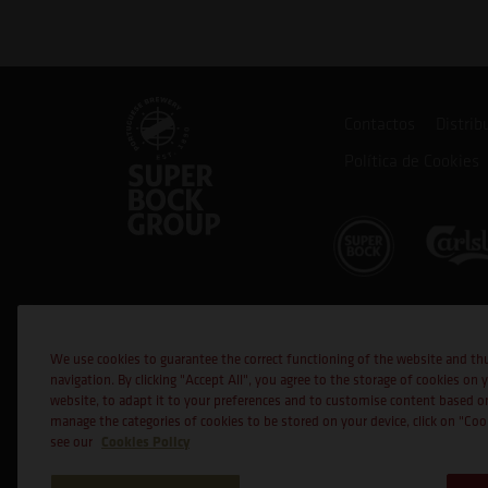
Contactos
Distrib
Política de Cookies
Cofinanciado por:
We use cookies to guarantee the correct functioning of the website and th
navigation. By clicking "Accept All", you agree to the storage of cookies on 
website, to adapt it to your preferences and to customise content based o
manage the categories of cookies to be stored on your device, click on "Co
Cookies Policy
see our