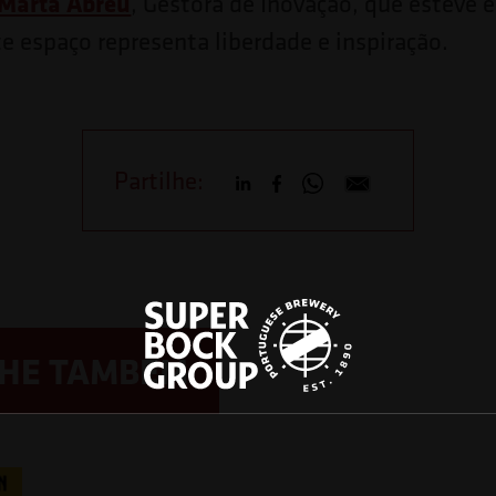
Marta Abreu
, Gestora de Inovação, que esteve 
te espaço representa liberdade e inspiração.
Partilhe:
LHE TAMBÉM