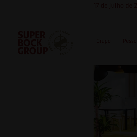
Skip
Observação:
17 de Julho de
to
este
Ideas Fa
content
site
inclui
Grupo
Pesso
um
sistema
Super Bock Group
de
acessibilidade.
Pressione
Control-
F11
para
ajustar