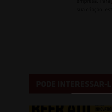
empresa. Para
Pressione
sua criação, es
Control-
F10
para
abrir
um
menu
de
acessibilidade.
PODE INTERESSAR-