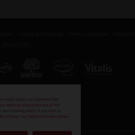
uidores
Política de Privacidade
Termos e condições
Canal de D
Mapa do Site
us ensure a good user experience and
your device to analyse your use of the
n your browsing habits. If you want to
okie Settings". For more information please