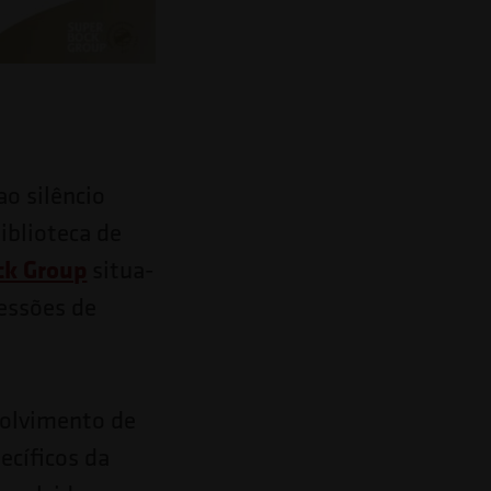
ao silêncio
biblioteca de
ck Group
situa-
sessões de
volvimento de
ecíficos da