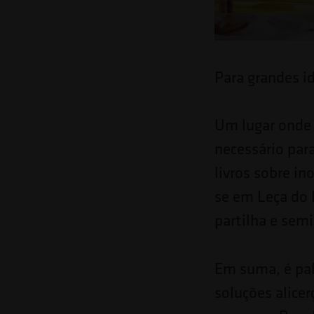
o
site
para
Para grandes i
pessoas
com
Um lugar onde h
deficiências
necessário para
visuais
livros sobre in
que
se em Leça do 
usam
partilha e sem
um
leitor
Em suma, é pa
de
soluções alice
tela;