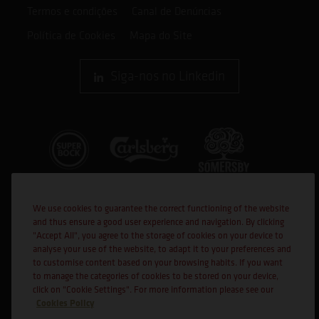
Termos e condições
Canal de Denúncias
Política de Cookies
Mapa do Site
Siga-nos no Linkedin
We use cookies to guarantee the correct functioning of the website
and thus ensure a good user experience and navigation. By clicking
"Accept All", you agree to the storage of cookies on your device to
analyse your use of the website, to adapt it to your preferences and
to customise content based on your browsing habits. If you want
Cofinanciado por:
to manage the categories of cookies to be stored on your device,
click on "Cookie Settings". For more information please see our
Cookies Policy