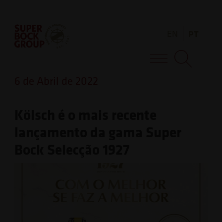
Skip
Observação:
to
este
EN
PT
content
site
inclui
Super Bock Group
um
6 de Abril de 2022
sistema
de
Kölsch é o mais recente
acessibilidade.
lançamento da gama Super
Bock Selecção 1927