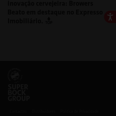
inovação cervejeira: Browers
Beato em destaque no Expresso
Ace
Imobiliário.
Contactos
Distribuidores
Política de Privacidade