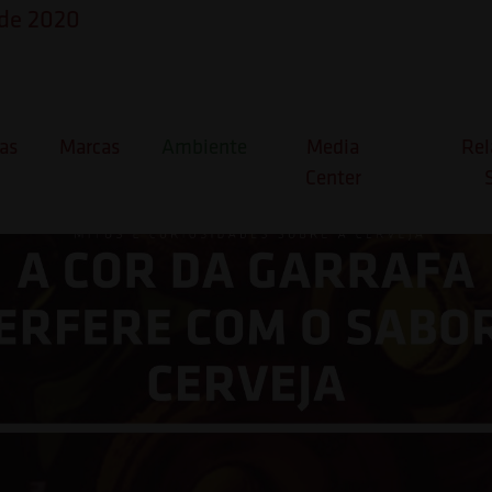
 de 2020
Curiosidades sobre a Cervej
as
Marcas
Ambiente
Media
Rel
Center