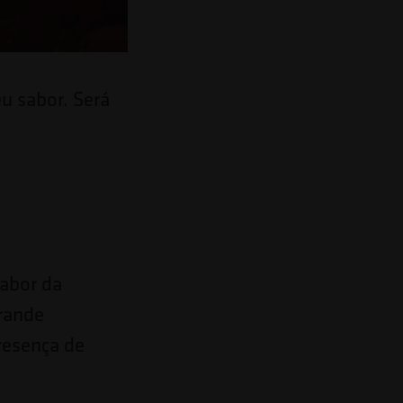
eu sabor. Será
abor da
grande
resença de