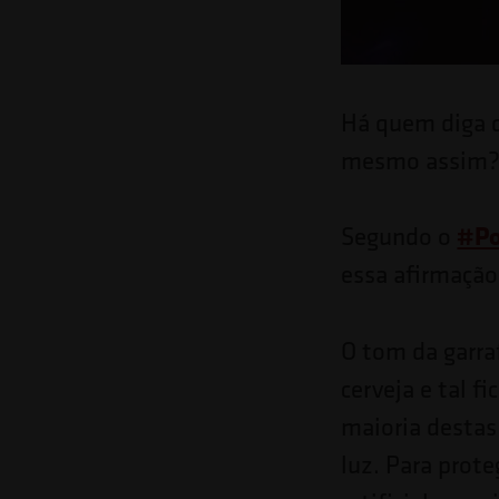
o
site
para
Há quem diga qu
pessoas
mesmo assim
com
deficiências
#Po
Segundo o
visuais
essa afirmação
que
usam
O tom da garra
um
cerveja e tal f
leitor
maioria destas
de
luz. Para prote
tela;