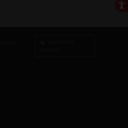
Ace
Siga-nos no
enúncias
Linkedin