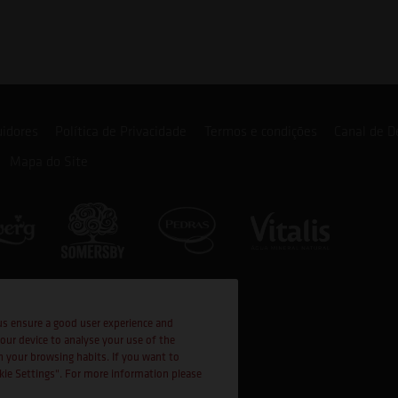
uidores
Política de Privacidade
Termos e condições
Canal de D
Mapa do Site
us ensure a good user experience and
your device to analyse your use of the
n your browsing habits. If you want to
okie Settings". For more information please