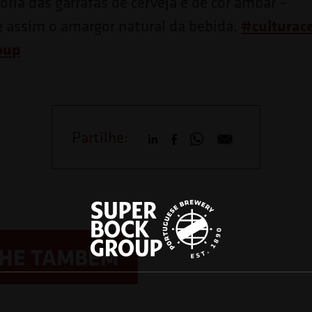
aioria das garrafas de cerveja é de cor âmbar –
#culturace
 assim o amargor natural da bebida.
oup
Partilhe:
LHE TAMBÉM