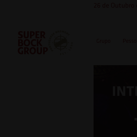
Skip
Observação:
26 de Outubro
to
este
Mitos e 
content
site
inclui
Grupo
Pesso
um
sistema
Super Bock Group
de
acessibilidade.
Pressione
Control-
F11
para
ajustar