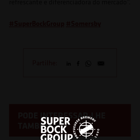
refrescante e diferenciadora do mercado”.
#
SuperBockGroup
#
Somersby
Partilhe:
PODE INTERESSAR-LHE
TAMBÉM