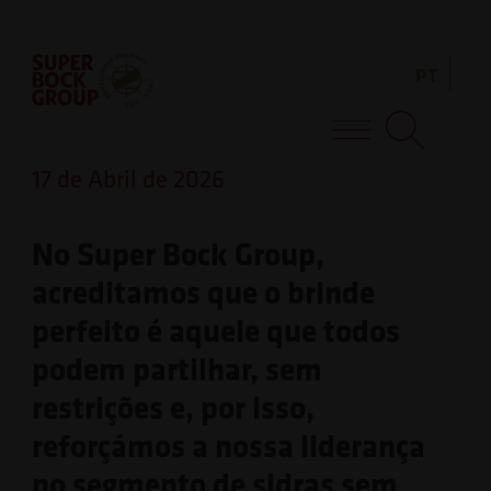
Skip
Observação:
to
este
PT
content
site
inclui
Super Bock Group
um
17 de Abril de 2026
sistema
de
No Super Bock Group,
acessibilidade.
acreditamos que o brinde
perfeito é aquele que todos
podem partilhar, sem
restrições e, por isso,
reforçámos a nossa liderança
no segmento de sidras sem