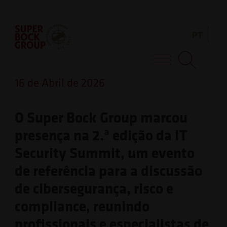
Skip
Observação:
to
este
PT
content
site
inclui
Super Bock Group
um
16 de Abril de 2026
sistema
de
O Super Bock Group marcou
acessibilidade.
presença na 2.ª edição da IT
Security Summit, um evento
de referência para a discussão
de cibersegurança, risco e
compliance, reunindo
profissionais e especialistas de