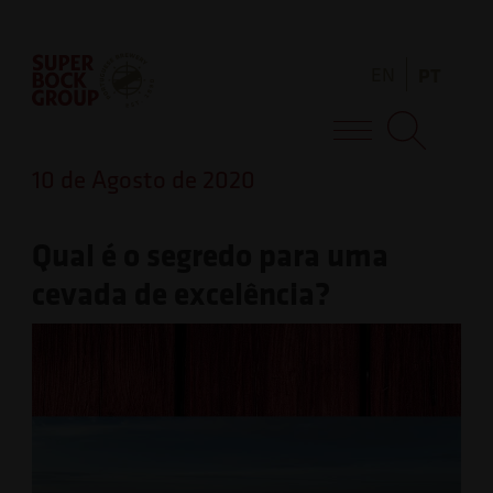
Skip
Observação:
to
este
EN
PT
content
site
inclui
Super Bock Group
um
10 de Agosto de 2020
sistema
de
Qual é o segredo para uma
acessibilidade.
cevada de excelência?