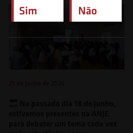
25 de Junho de 2026
No passado dia 18 de junho,
estivemos presentes na ANJE
para debater um tema cada vez