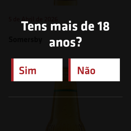
5 de Abril de 2026
Tens mais de 18
anos?
Somersby