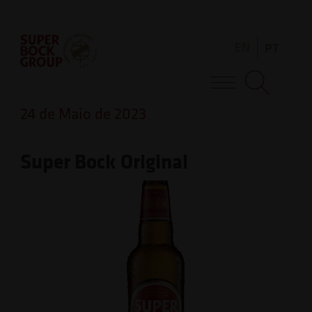
Skip
Observação:
to
este
EN
PT
content
site
inclui
Super Bock Group
um
24 de Maio de 2023
sistema
de
Super Bock Original
acessibilidade.