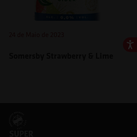
24 de Maio de 2023
Ace
Somersby Strawberry & Lime