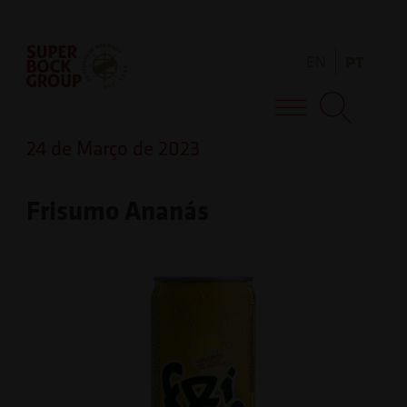
Skip
Observação:
to
este
EN
PT
content
site
inclui
Super Bock Group
um
24 de Março de 2023
sistema
de
Frisumo Ananás
acessibilidade.