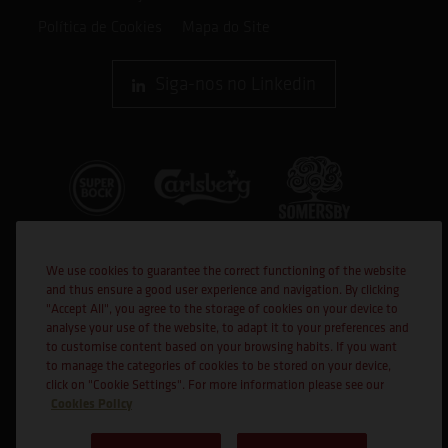
Política de Cookies
Mapa do Site
Siga-nos no Linkedin
We use cookies to guarantee the correct functioning of the website
and thus ensure a good user experience and navigation. By clicking
"Accept All", you agree to the storage of cookies on your device to
analyse your use of the website, to adapt it to your preferences and
to customise content based on your browsing habits. If you want
Cofinanciado por:
to manage the categories of cookies to be stored on your device,
click on "Cookie Settings". For more information please see our
Cookies Policy