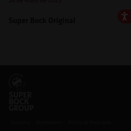
Ace
Super Bock Original
Contactos
Distribuidores
Política de Privacidade