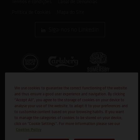
Termos e condições
Canal de Denúncias
Política de Cookies
Mapa do Site
Siga-nos no Linkedin
We use cookies to guarantee the correct functioning of the website
and thus ensure a good user experience and navigation. By clicking
"Accept All", you agree to the storage of cookies on your device to
analyse your use of the website, to adapt it to your preferences and
to customise content based on your browsing habits. If you want
Cofinanciado por:
to manage the categories of cookies to be stored on your device,
click on "Cookie Settings". For more information please see our
Cookies Policy