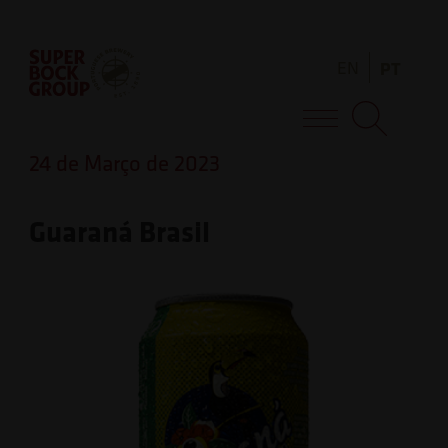
Skip
Observação:
to
este
EN
PT
content
site
inclui
Super Bock Group
um
24 de Março de 2023
sistema
de
Guaraná Brasil
acessibilidade.