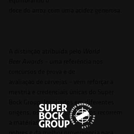
doce do arroz com uma acidez generosa.
A distinção atribuída pelo
World
uma referência nos
Beer Awards –
concursos de prova e de
avaliação de cervejas – vem reforçar a
mestria e credenciais únicas do Super
Bock Group. Inspirados em diferentes
origens, os Mestres Cervejeiros recorrem
a matérias-primas
nobres e da melhor proveniência para