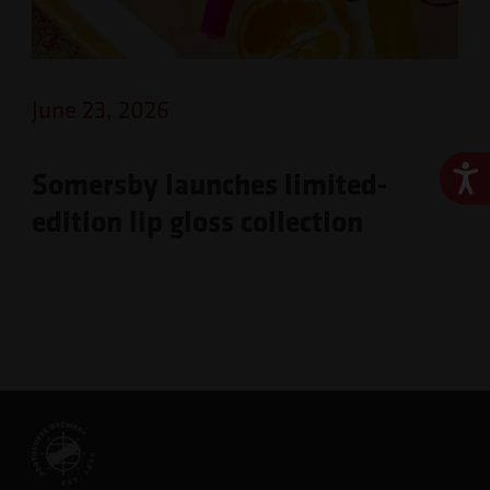
June 23, 2026
Ace
Somersby launches limited-
edition lip gloss collection