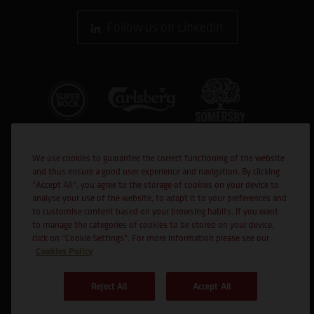
Follow us on Linkedin
We use cookies to guarantee the correct functioning of the website
and thus ensure a good user experience and navigation. By clicking
"Accept All", you agree to the storage of cookies on your device to
analyse your use of the website, to adapt it to your preferences and
to customise content based on your browsing habits. If you want
Co-financed
to manage the categories of cookies to be stored on your device,
click on "Cookie Settings". For more information please see our
Cookies Policy
Reject All
Accept All