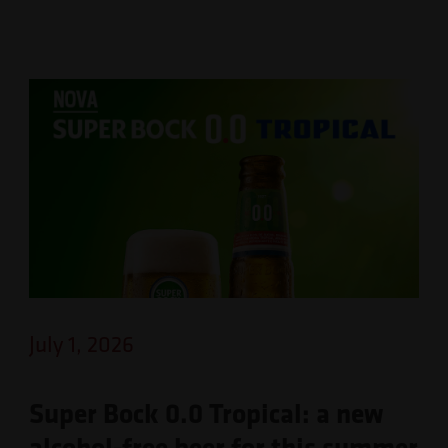
July 1, 2026
Super Bock 0.0 Tropical: a new
alcohol-free beer for this summer