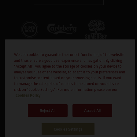
We use cookies to guarantee the correct functioning of the website
and thus ensure a good user experience and navigation. By clicking
"Accept All", you agree to the storage of cookies on your device to
analyse your use of the website, to adapt it to your preferences and
to customise content based on your browsing habits. If you want
Co-financed
to manage the categories of cookies to be stored on your device,
click on "Cookie Settings". For more information please see our
Cookies Policy
Reject All
Accept All
Cookies Settings