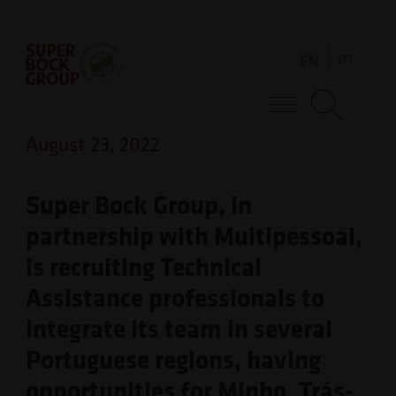
Skip
Observação:
to
este
EN
PT
content
site
inclui
Super Bock Group
um
August 23, 2022
sistema
de
Super Bock Group, in
acessibilidade.
partnership with Multipessoal,
is recruiting Technical
Assistance professionals to
integrate its team in several
Portuguese regions, having
opportunities for Minho, Trás-